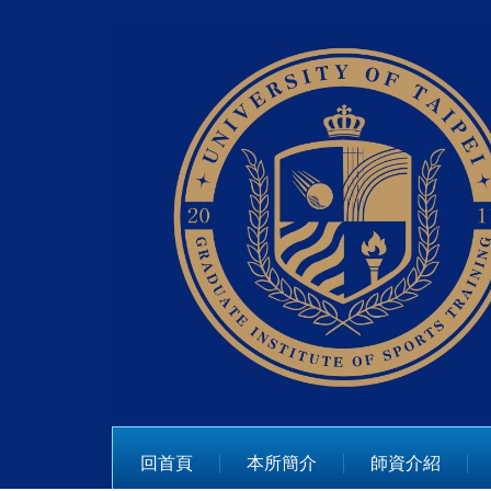
跳
到
主
要
內
容
區
回首頁
本所簡介
師資介紹